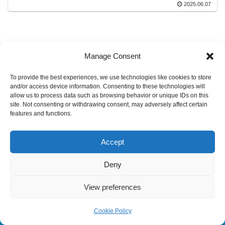
2025.06.07
Manage Consent
To provide the best experiences, we use technologies like cookies to store
and/or access device information. Consenting to these technologies will
allow us to process data such as browsing behavior or unique IDs on this
site. Not consenting or withdrawing consent, may adversely affect certain
features and functions.
© 2022 センリアドバンス株式会社.
Accept
Deny
View preferences
Cookie Policy
メニュー
ホーム
検索
トップ
サイドバー