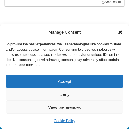
2025.06.18
Manage Consent
To provide the best experiences, we use technologies like cookies to store
and/or access device information. Consenting to these technologies will
allow us to process data such as browsing behavior or unique IDs on this
site. Not consenting or withdrawing consent, may adversely affect certain
features and functions.
© 2022 センリアドバンス株式会社.
Accept
Deny
View preferences
Cookie Policy
メニュー
ホーム
検索
トップ
サイドバー