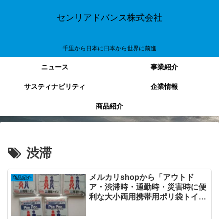
センリアドバンス株式会社
千里から日本に日本から世界に前進
ニュース
事業紹介
サスティナビリティ
企業情報
商品紹介
渋滞
メルカリshopから「アウトド
商品紹介
ア・渋滞時・通勤時・災害時に便
利な大小両用携帯用ポリ袋トイレ
5個セット PeePoo（ピープ
ー）」を販売開始しています。