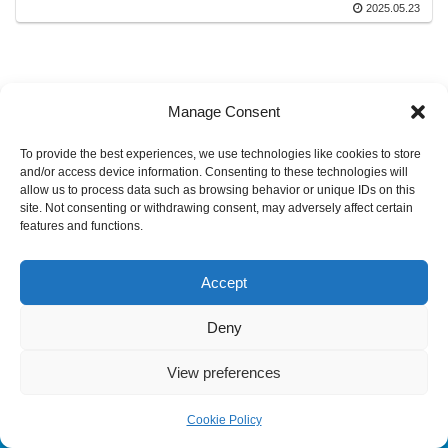
2025.05.23
Manage Consent
To provide the best experiences, we use technologies like cookies to store
and/or access device information. Consenting to these technologies will
allow us to process data such as browsing behavior or unique IDs on this
site. Not consenting or withdrawing consent, may adversely affect certain
features and functions.
© 2022 センリアドバンス株式会社.
Accept
Deny
View preferences
Cookie Policy
メニュー
ホーム
検索
トップ
サイドバー