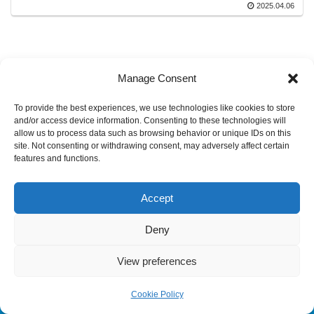
2025.04.06
不要」
Manage Consent
To provide the best experiences, we use technologies like cookies to store
and/or access device information. Consenting to these technologies will
allow us to process data such as browsing behavior or unique IDs on this
site. Not consenting or withdrawing consent, may adversely affect certain
features and functions.
© 2022 センリアドバンス株式会社.
Accept
Deny
View preferences
Cookie Policy
メニュー
ホーム
検索
トップ
サイドバー