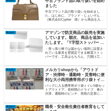
中古ブランド品の取り扱いを始め
商品紹介
ました
中古ブランド品の取り扱いを始めまし
た。はじめに、ブランド・じぇいぞん
（株式会社Cypher 様）から商品を入荷
しました。最初に、メルカリshopsにて展
開をしていきます。順次、yahooオークシ
ョンにも参加していきます。
アマゾンで防災商品の販売を実施
商品紹介
しています。順次、商品を追加い
たします。「T字型ストッパー 2
個セット ジェルマット付き 地震
・突っ張り棒では届かない場所に設置さ
対策 家具転倒防止 壁固定 穴開け
れている家具を壁固定できる耐震ストッ
パーです。工具はもちろん、穴開け工事
不要」
は一切不要！賃貸住宅にお住まいの方で
も気軽にお使いいただけます。・小さな
見た目ながらも強粘着性のジェルマット
メルカリshopから「アウトド
商品紹介
により、剥がれにくくキャ...
ア・渋滞時・通勤時・災害時に便
利な大小両用携帯用ポリ袋トイレ
5個セット PeePoo（ピープ
バッグに入る携帯用ポリ袋トイレ5個セッ
ー）」を販売開始しています。
トアウトドア、長時間のドライブ、車の
渋滞、通勤時のピンチ、突然の災害に備
えてご準備されてはいかがでしょうか。
急な腹痛に便利です。かさばらない特殊
な（ポリ袋）だけを使用、このまま可燃
職長・安全衛生責任者教育をして
商品紹介
ゴミとして捨てられます...