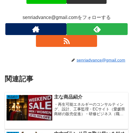
senriadvance@gmail.comをフォローする
senriadvance@gmail.com
関連記事
主な商品紹介
商品紹介
・再生可能エネルギーのコンサルティン
グ、設計、工事監理・ECサイト（愛媛県
商材の販売促進）・研修ビジネス（職長
訓練、ヒューマンセスメント研修）・健
康食品などの販売（ヴィーガン向け商品
の販売）・地域課題のコンサルティン
グ・経営コンサルティング...