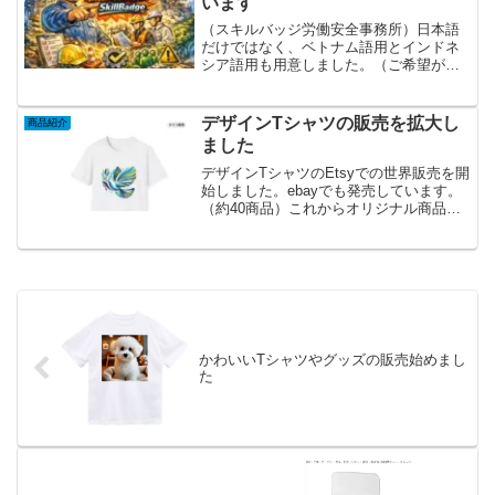
います
（スキルバッジ労働安全事務所）日本語
だけではなく、ベトナム語用とインドネ
シア語用も用意しました。（ご希望がご
ざいましたら、おっしゃってください。
Zoomは合同で、日本語のみです。（顔出
しをお願いします））職長・安全衛生責
デザインTシャツの販売を拡大し
商品紹介
任者教育への申し込み...
ました
デザインTシャツのEtsyでの世界販売を開
始しました。ebayでも発売しています。
（約40商品）これからオリジナル商品の
販売を拡大していきます。購入はここか
ら（現在は、北米とオセアニアに販売の
範囲を絞っています。）
かわいいTシャツやグッズの販売始めまし
た