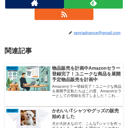
senriadvance@gmail.com
関連記事
物品販売を計画中Amazonセラー
商品紹介
登録完了！ユニークな商品を展開
予定物品販売を計画中
Amazonセラー登録完了！ユニークな商品
を展開予定私たちはこの度、Amazonセラ
ーとしての登録を完了しました！これか
ら、他にはないユニークな商品を展開
し、多くのお客様に喜んでいただけるよ
う努めてまいります。なぜAmazonでの販
かわいいTシャツやグッズの販売
商品紹介
売を選ん...
始めました
犬が大好きなので、こんなTシャツを作っ