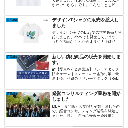
てみました。作成した理由は「この犬が
かわいいから」です。こんなことをビジ
ネスにしてよいのかわかりませんが、よ
ろしければお買い求めください。愛犬
（白いトイプードル）をモチーフにしたT
デザインTシャツの販売を拡大し
商品紹介
シャツを含めたグッズを...
ました
デザインTシャツのEtsyでの世界販売を開
始しました。ebayでも発売しています。
（約40商品）これからオリジナル商品の
販売を拡大していきます。購入はここか
ら（現在は、北米とオセアニアに販売の
範囲を絞っています。）
新しい防犯商品の販売を開始しま
商品紹介
す。
🔐【愛車を守る新常識】リレーアタック
防止ケース｜スマートキー盗難対策に最
適！今、話題の「リレーアタック（Relay
Attack）」をご存じですか？スマートキ
ーの電波を盗み取り、愛車が盗難される
事件が急増中。あなたの車も、まさか
経営コンサルティング業務を開始
商品紹介
の“電波泥棒...
しました
MBA（専門職）大学院を卒業しましたの
で、経営コンサルティング業務を開始し
ました。特に、自分の失敗を経験値とし
ていかし、創業支援を進めていきたいと
思います。あわせて、技術士（電気電子