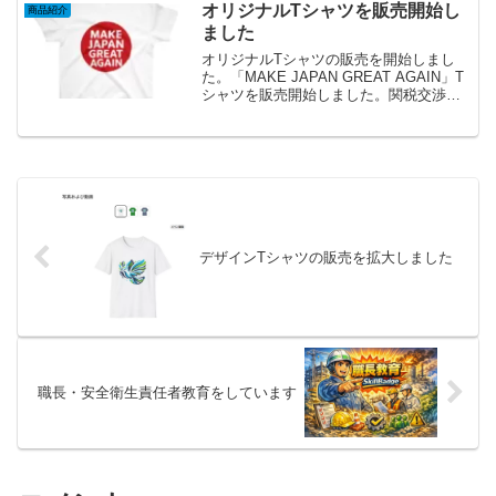
部門、総合技術監理部門）のスキルもい
オリジナルTシャツを販売開始し
商品紹介
かしたいと思います。初...
ました
オリジナルTシャツの販売を開始しまし
た。「MAKE JAPAN GREAT AGAIN」T
シャツを販売開始しました。関税交渉時
に如何でしょうか。関税交渉時に、大臣
が「MAKE AMERICA GREAT AGAIN」
と書いた帽子をかぶって、...
デザインTシャツの販売を拡大しました
職長・安全衛生責任者教育をしています